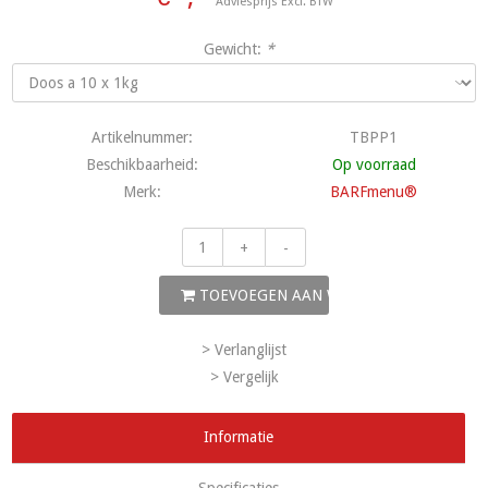
Adviesprijs Excl. BTW
Gewicht:
*
Artikelnummer:
TBPP1
Beschikbaarheid:
Op voorraad
Merk:
BARFmenu®
+
-
TOEVOEGEN AAN WINKELWAGEN
> Verlanglijst
> Vergelijk
Informatie
Specificaties