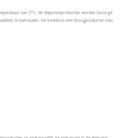
temperatuur van 5°C, de diepvriesproducten worden bezorgd
 kwaliteit te behouden. De koeldoos met droogproducten kan
esproducten zo snel mogelijk na ontvangst in de diepvries