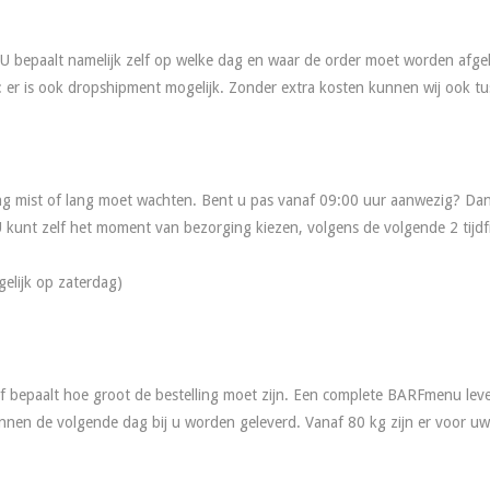
it. U bepaalt namelijk zelf op welke dag en waar de order moet worden af
 er is ook dropshipment mogelijk. Zonder extra kosten kunnen wij ook tus
ring mist of lang moet wachten. Bent u pas vanaf 09:00 uur aanwezig? D
 kunt zelf het moment van bezorging kiezen, volgens de volgende 2 tijd
elijk op zaterdag)
elf bepaalt hoe groot de bestelling moet zijn. Een complete BARFmenu le
unnen de volgende dag bij u worden geleverd. Vanaf 80 kg zijn er voor u