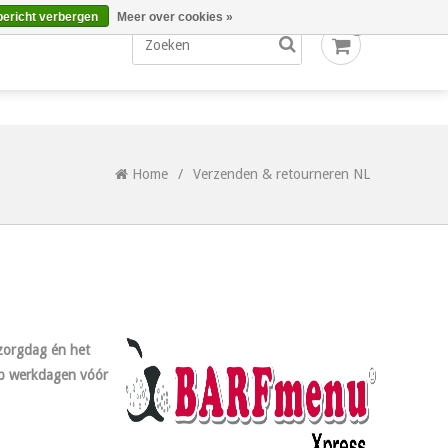
bericht verbergen
Meer over cookies »
0
Home
/
Verzenden & retourneren NL
ezorgdag én het
 op werkdagen vóór