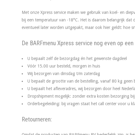
Met onze Xpress service maken we gebruik van koel- en diep
bij een temperatuur van -18°C. Het is daarom belangrijk dat
eventueel later worden uitgepakt, maar ook hier geldt: hoe sn
De BARFmenu Xpress service nog even op een r
U bepaalt zelf de bezorgdag én het gewenste dagdeel
Vóór 15.00 uur besteld, morgen in huis
Wij bezorgen van dinsdag t/m zaterdag
U bepaalt de grootte van de bestelling, vanaf 80 kg geen
U bepaalt het afleveradres, wij bezorgen door heel Nede
Dropshipment mogelijk: zonder extra kosten bezorging bij
Orderbegeleiding: bij vragen staat het call center voor u kl
Retourneren:
Omdat de producten van BARFmenu BV bederfelijk zijn, is het 