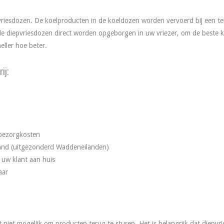
vriesdozen. De koelproducten in de koeldozen worden vervoerd bij een 
 de diepvriesdozen direct worden opgeborgen in uw vriezer, om de beste
eller hoe beter.
ij:
 bezorgkosten
rland (uitgezonderd Waddeneilanden)
 uw klant aan huis
aar
niet mogelijk om producten terug te sturen. Het is belangrijk dat diepvri