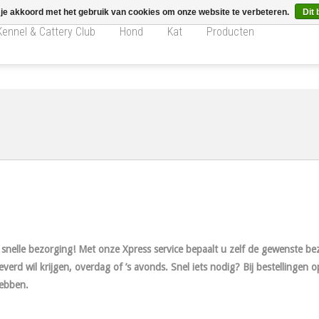
 je akkoord met het gebruik van cookies om onze website te verbeteren.
Dit 
Kennel & Cattery Club
Hond
Kat
Producten
snelle bez
orgi
n
g! Met onze Xpress service bepaalt u zelf de gewenste b
verd wil krijgen, overdag of ’s avonds. Snel iets nodig? Bij bestellingen
hebben.