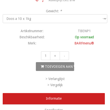
Adviesprijs Excl. BTW
Gewicht:
*
Artikelnummer:
TBENP1
Beschikbaarheid:
Op voorraad
Merk:
BARFmenu®
+
-
TOEVOEGEN AAN WINKELWAGEN
> Verlanglijst
> Vergelijk
Informatie
Specificaties