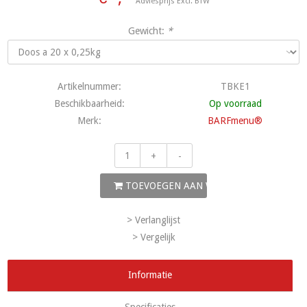
Adviesprijs Excl. BTW
Gewicht:
*
Artikelnummer:
TBKE1
Beschikbaarheid:
Op voorraad
Merk:
BARFmenu®
+
-
TOEVOEGEN AAN WINKELWAGEN
> Verlanglijst
> Vergelijk
Informatie
Specificaties