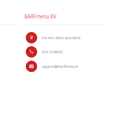
BARFmenu BV
Uw vers vlees specialist!
010-5148032
support@barfmenu.nl