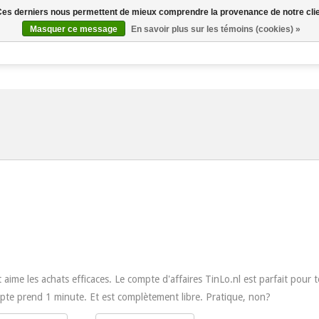
. Ces derniers nous permettent de mieux comprendre la provenance de notre clientè
Masquer ce message
En savoir plus sur les témoins (cookies) »
Kennel & Cattery Club
chien
chat
Produits
ime les achats efficaces. Le compte d'affaires TinLo.nl est parfait pour t
te prend 1 minute. Et est complètement libre. Pratique, non?