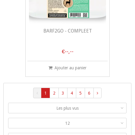
BARF2GO - COMPLEET
€--,--
Ajouter au panier
1
2
3
4
5
6
Les plus vus
12