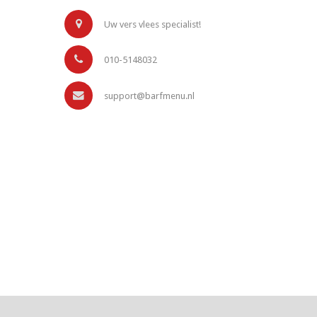
Uw vers vlees specialist!
010-5148032
support@barfmenu.nl