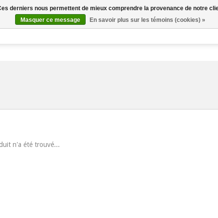
. Ces derniers nous permettent de mieux comprendre la provenance de notre clientè
Masquer ce message
En savoir plus sur les témoins (cookies) »
Kennel & Cattery Club
chien
chat
Produits
uit n'a été trouvé...